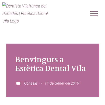
Saltar
al
contenido
Benvinguts a
Estètica Dental Vila
Consells • 14 de Gener del 2019