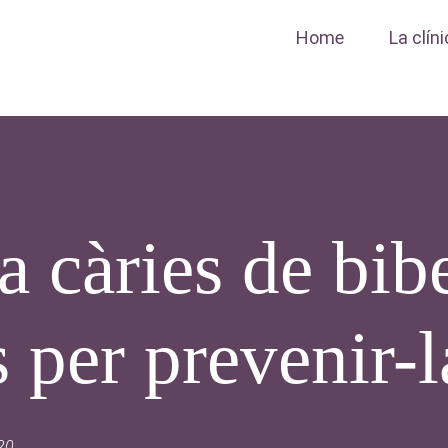
Home
La clín
a càries de bib
 per prevenir-l
020