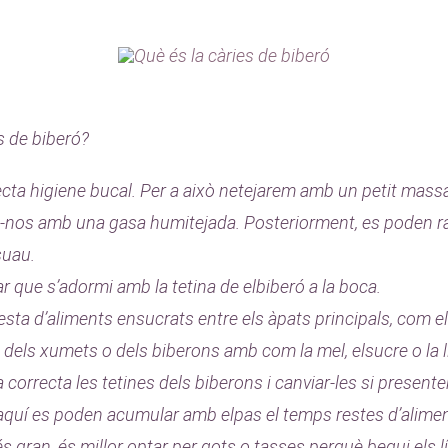
s de biberó?
cta higiene bucal. Per a això netejarem amb un petit massa
t-nos amb una gasa humitejada. Posteriorment, es poden ra
suau.
 que s’adormi amb la tetina de elbiberó a la boca.
ngesta d’aliments ensucrats entre els àpats principals, com el
s dels xumets o dels biberons amb com la mel, elsucre o la l
 correcta les tetines dels biberons i canviar-les si present
aquí es poden acumular amb elpas el temps restes d’aliment
és gran, és millor optar per gots o tasses perquè begui els l