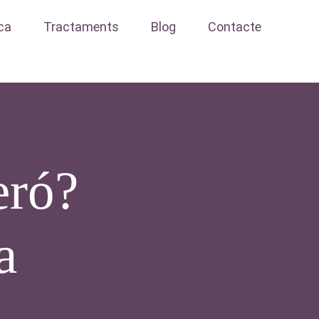
ica
Tractaments
Blog
Contacte
eró?
a