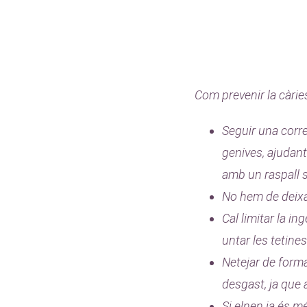
Com prevenir la càrie
Seguir una corre
genives, ajudan
amb un raspall 
No hem de deixar
Cal limitar la i
untar les tetine
Netejar de forma
desgast, ja que 
Si elnen ja és m