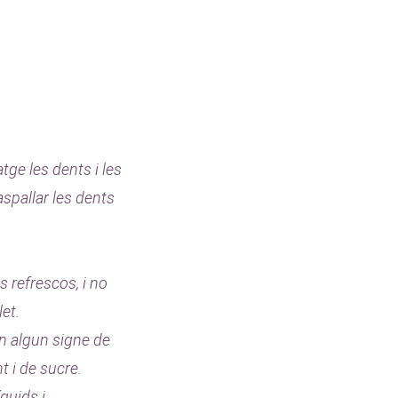
tge les dents i les
spallar les dents
s refrescos, i no
let.
en algun signe de
 i de sucre.
íquids i