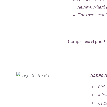
retirar el biberó
Finalment, result
Comparteix el post!
DADES 
690 
info
este