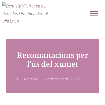
Saltar
al
contenido
Recomanacions per
l’ús del xumet
Consells • 29 de gener del 2020