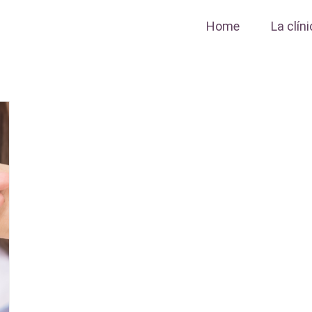
Home
La clín