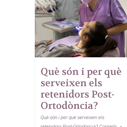
Què són i per què
serveixen els
retenidors Post-
Ortodòncia?
Què són i per què serveixen els
retenidors Post-Ortodòncia? Consells •